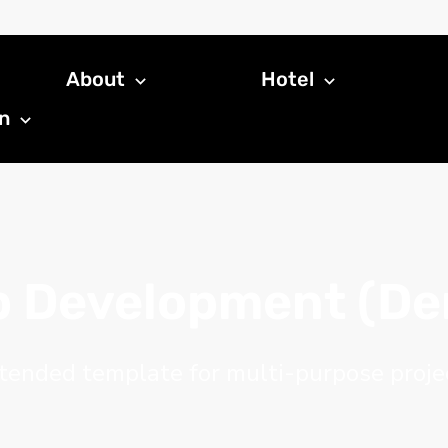
About
Hotel
n
 Development (D
tended template for multi-purpose proje