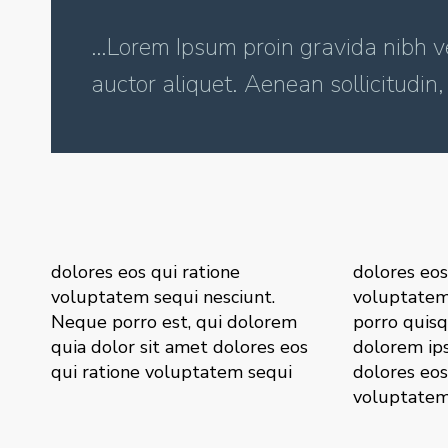
…Lorem Ipsum proin gravida nibh ve
auctor aliquet. Aenean sollicitudin,
dolores eos qui ratione
dolores eos
voluptatem sequi nesciunt.
voluptatem
Neque porro est, qui dolorem
porro quisq
quia dolor sit amet dolores eos
dolorem ips
qui ratione voluptatem sequi
dolores eos
voluptatem