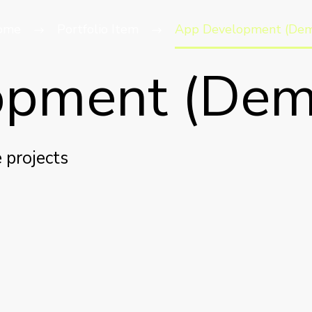
ome
Portfolio Item
App Development (De
opment (Dem
 projects