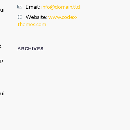
Email:
info@domain.tld
ui
Website:
www.codex-
themes.com
t
ARCHIVES
up
ui