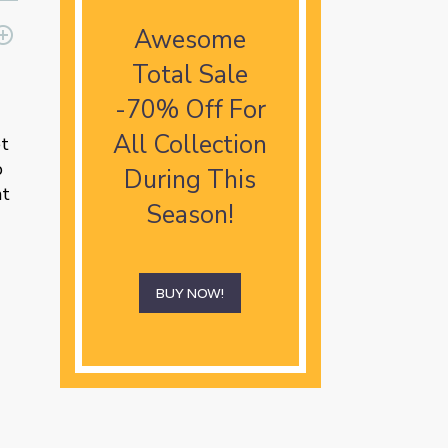
Awesome
Total Sale
-70% Off For
All Collection
et
p
During This
nt
Season!
BUY NOW!