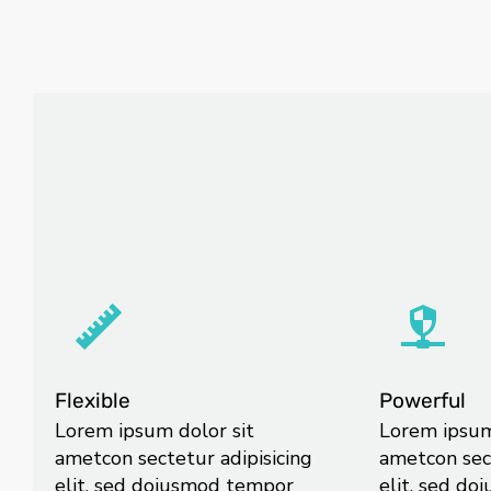
Flexible
Powerful
Lorem ipsum dolor sit
Lorem ipsum
ametcon sectetur adipisicing
ametcon sect
elit, sed doiusmod tempor
elit, sed d