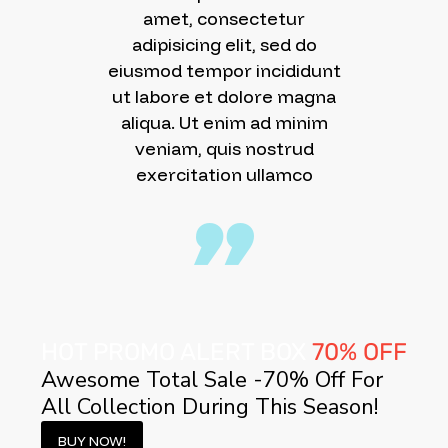
amet, consectetur
adipisicing elit, sed do
eiusmod tempor incididunt
ut labore et dolore magna
aliqua. Ut enim ad minim
veniam, quis nostrud
exercitation ullamco
HOT PROMO
ALERT BOX
70% OFF
Awesome Total Sale -70% Off For
All Collection During This Season!
BUY NOW!